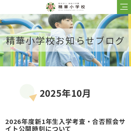
学校紹介
精華小学校お知らせブログ
学校長あいさつ
校訓・建学の精神
沿革
防災・安全対策
児童数／居住地域
2025年10月
制服
卒業生の声
2026年度新1年生入学考査・合否照会サ
イト公開時刻について