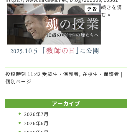
進学状況
続きを読
受験生・保護者の皆様へ
む »
在校生・保護者の皆様へ
大松会（卒業生の皆様へ）
100周年
学校案内
個人情報の取り扱いについて
投稿時刻 11:42
受験生・保護者
,
在校生・保護者
|
個別ページ
サイトマップ
アーカイブ
2026年7月
2026年6月