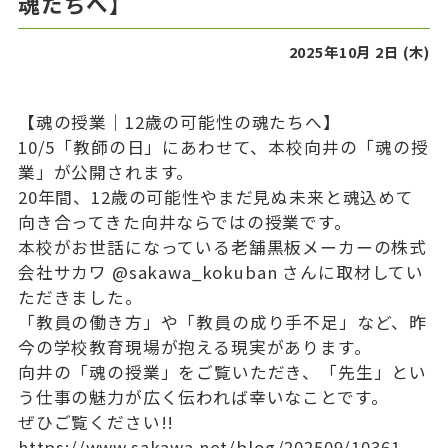
魂たちへ】
入試情報
2025年10月 2日 (木)
学校説明会・公開行事
【魂の授業｜12歳の可能性の魂たちへ】
入試要項
10/5「教師の日」にあわせて、本校向井の「魂の授
業」が公開されます。
転入／編入要項
20年間、12歳の可能性やまだ見ぬ未来と魂込めて
向き合ってきた向井ならではの授業です。
資料請求
本校がお世話になっている老舗黒板メーカーの株式
会社サカワ @sakawa_kokuban さんに取材してい
ただきました。
その他
「教員の働き方」や「教員の成り手不足」など、昨
今の学校教育現場が抱える現実があります。
お問い合わせ
向井の「魂の授業」をご覧いただき、「先生」とい
う仕事の魅力が広く伝われば幸いなことです。
よくあるご質問
ぜひご覧ください!!
https://www.sakawa.net/blog/202509/10361