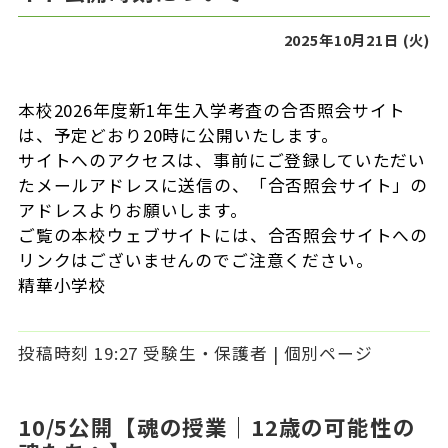
精華の教育
2025年10月21日 (火)
教育の特色
各教科の取り組み
本校2026年度新1年生入学考査の合否照会サイト
は、予定どおり20時に公開いたします。
体験学習
サイトへのアクセスは、事前にご登録していただい
たメールアドレスに送信の、「合否照会サイト」の
クラブ・委員会
アドレスよりお願いします。
ご覧の本校ウェブサイトには、合否照会サイトへの
リンクはございませんのでご注意ください。
学校生活
精華小学校
施設紹介
投稿時刻 19:27
受験生・保護者
|
個別ページ
年間行事
児童の一日
10/5公開【魂の授業｜12歳の可能性の