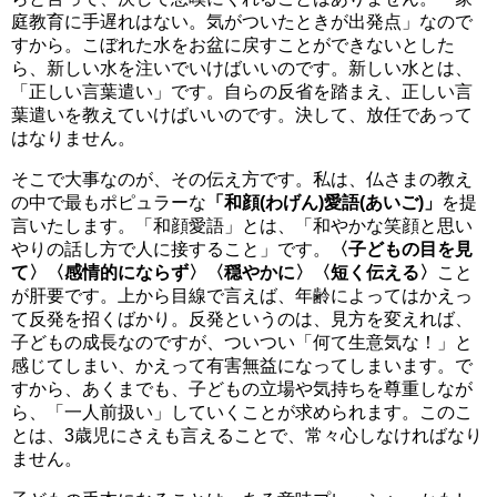
庭教育に手遅れはない。気がついたときが出発点」なので
すから。こぼれた水をお盆に戻すことができないとした
ら、新しい水を注いでいけばいいのです。新しい水とは、
「正しい言葉遣い」です。自らの反省を踏まえ、正しい言
葉遣いを教えていけばいいのです。決して、放任であって
はなりません。
そこで大事なのが、その伝え方です。私は、仏さまの教え
の中で最もポピュラーな
「和顔(わげん)愛語(あいご)」
を提
言いたします。「和顔愛語」とは、「和やかな笑顔と思い
やりの話し方で人に接すること」です。
〈子どもの目を見
て〉〈感情的にならず〉〈穏やかに〉〈短く伝える〉
こと
が肝要です。上から目線で言えば、年齢によってはかえっ
て反発を招くばかり。反発というのは、見方を変えれば、
子どもの成長なのですが、ついつい「何て生意気な！」と
感じてしまい、かえって有害無益になってしまいます。で
すから、あくまでも、子どもの立場や気持ちを尊重しなが
ら、「一人前扱い」していくことが求められます。このこ
とは、3歳児にさえも言えることで、常々心しなければなり
ません。