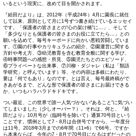
いるという現実に、改めて目を開かされます。
『給田だより』は、2012年（平成24年）4月に園長に就任
して以来、原則として月に1号ずつ書き続けているエッセイ
です。「保護者の皆さまとの“心の架け橋”に…」、そして
「多少なりとも保護者の皆さまのお役に立てたら…」との
願いを込めて、毎号キーボードに向かい悪戦苦闘していま
す。①園の行事やカリキュラムの紹介、②園運営に関する
方針や考え方、③幼児教育を含む教育全般に関する学び、
④時事問題への感想・所見、⑤園児たちとのエピソード、
⑥プライベートな出来事、⑦川柳・ダジャレ（私は「類語
学研究」と呼んでいます）等、その内容は多岐にわたり、
要は「何でもあり」なのです。とは言え、毎号最終稿がで
きあがるまで、どんな形で保護者の皆さまにお届けできる
か、いつもハラハラドキドキです。
つい最近、この世界で誰一人気づかない“あること”に気づい
てしまいました（少しオーバー？）。それは、何と、『給
田だより』10月号が（臨時号を除いて）通算70号目という
ことです。慣例として7・8月は合併号ですから、一年度分
は11号。2018年3月までの6年間（11×6）で66号。ですか
ら本来ならば、今年の7・8月で70号目になるはずだったの