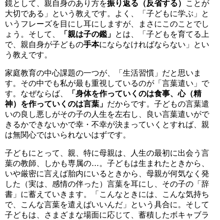
鏡として、親自身のあり方を
振り返る（反省する）
ことが
大切である」という教えです。よく、「子どもに学ぶ」と
いうフレーズを目にし耳にしますが、まさにこのことでし
ょう。そして、
「親は子の鑑」
とは、「子どもを育てる上
で、親自身が子どもの
手本
にならなければならない」とい
う教えです。
家庭教育の中心課題の一つが、「生活習慣」だと思いま
す。その中でも私が最も重視しているのが「言葉遣い」で
す。なぜならば、
「身体を作っていくのは食事、心（精
神）を作っていくのは言葉」
だからです。子どもの言葉遣
いの良し悪しがその子の人生を左右し、良い言葉遣いがで
きるかできないかで幸・不幸が決まっていくとすれば、親
は無関心ではいられないはずです。
子どもにとって、親、特に母親は、人生の最初に出会う言
葉の教師、しかも専属の…。子どもは生まれたときから、
いや厳密に言えば胎内にいるときから、母親が何気なく発
した（実は、感情の伴った）言葉を耳にし、その子の「辞
書」に蓄えていきます。「こんなときには、こんな気持ち
で、こんな言葉を遣えばいいんだ」という具合に。そして
子どもは、さまざまな場面に応じて、蓄積したボキャブラ