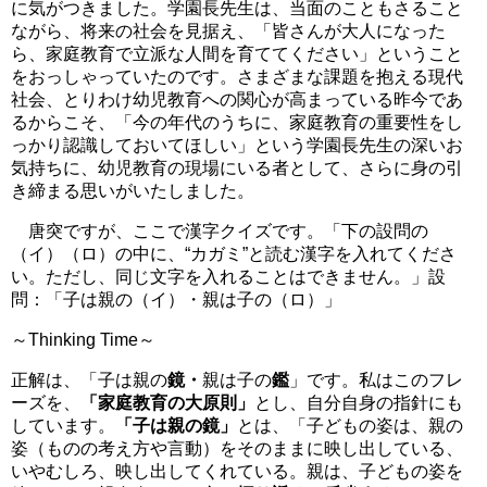
に気がつきました。学園長先生は、当面のこともさること
ながら、将来の社会を見据え、「皆さんが大人になった
ら、家庭教育で立派な人間を育ててください」ということ
をおっしゃっていたのです。さまざまな課題を抱える現代
社会、とりわけ幼児教育への関心が高まっている昨今であ
るからこそ、「今の年代のうちに、家庭教育の重要性をし
っかり認識しておいてほしい」という学園長先生の深いお
気持ちに、幼児教育の現場にいる者として、さらに身の引
き締まる思いがいたしました。
唐突ですが、ここで漢字クイズです。「下の設問の
（イ）（ロ）の中に、“カガミ”と読む漢字を入れてくださ
い。ただし、同じ文字を入れることはできません。」設
問：「子は親の（イ）・親は子の（ロ）」
～Thinking Time～
正解は、「子は親の
鏡・
親は子の
鑑
」です。私はこのフレ
ーズを、
「家庭教育の大原則」
とし、自分自身の指針にも
しています。
「子は親の鏡」
とは、「子どもの姿は、親の
姿（ものの考え方や言動）をそのままに映し出している、
いやむしろ、映し出してくれている。親は、子どもの姿を