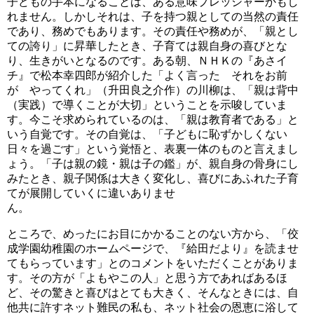
子どもの手本になることは、ある意味プレッシャーかもし
れません。しかしそれは、子を持つ親としての当然の責任
であり、務めでもあります。その責任や務めが、「親とし
ての誇り」に昇華したとき、子育ては親自身の喜びとな
り、生きがいとなるのです。ある朝、ＮＨＫの『あさイ
チ』で松本幸四郎が紹介した「よく言った それをお前
が やってくれ」（升田良之介作）の川柳は、「親は背中
（実践）で導くことが大切」ということを示唆していま
す。今こそ求められているのは、「親は教育者である」と
いう自覚です。その自覚は、「子どもに恥ずかしくない
日々を過ごす」という覚悟と、表裏一体のものと言えまし
ょう。「子は親の鏡・親は子の鑑」が、親自身の骨身にし
みたとき、親子関係は大きく変化し、喜びにあふれた子育
てが展開していくに違いありませ
ん。
ところで、めったにお目にかかることのない方から、「佼
成学園幼稚園のホームページで、『給田だより』を読ませ
てもらっています」とのコメントをいただくことがありま
す。その方が「よもやこの人」と思う方であればあるほ
ど、その驚きと喜びはとても大きく、そんなときには、自
他共に許すネット難民の私も、ネット社会の恩恵に浴して