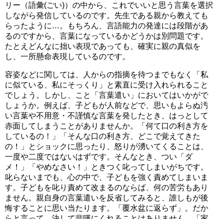
リー（語彙(ごい)）の中から、これでいいと思う言葉を選択
しながら発信しているのです。先生である親から教えても
らったように…。もちろん、言語能力の発達には段階があ
るのですから、言葉になっているかどうかは別問題です。
たとえどんなに拙い表現であっても、確実に親の真似を
し、一所懸命表現しているのです。
容姿などに関しては、人からの指摘を待つまでもなく「私
に似ている、私にそっくり」と素直に受け入れられること
でしょう。しかし、こと「言葉遣い」においてはいかがで
しょうか。例えば、子どもが人前などで、思いもよらぬ汚
い言葉や不用意・不謹慎な言葉を発したとき、はっとして
赤面してしまうことがありませんか。「何て口の利き方を
しているの！」「そんな口の利き方、どこで覚えてきた
の！」とショックに思ったり、怒りが湧いてくることは、
一度や二度ではないはずです。そんなとき、つい「ダ
メ！」「やめなさい！」ときつく叱ってしまいがちです。
叱らないまでも、心の中で、子どもを強く責めてしまいま
す。子どもを叱り責めて改まるのならば、何の苦労もあり
ません。親自身の言葉遣いを反省してみると、誰しもが後
悔することに思い当たります。「覆水盆に返らず」。だか
らと言って、決して悲嘆にくれることはありません。「家