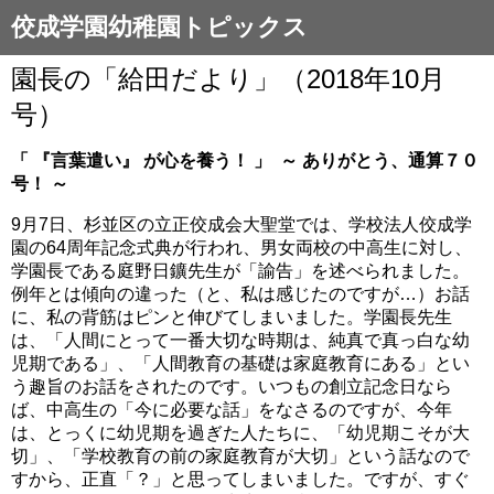
佼成学園幼稚園トピックス
園長の「給田だより」（2018年10月
号）
「
『言葉遣い』
が心を養う！
」
～
ありがとう、通算７０
号！
～
9月7日、杉並区の立正佼成会大聖堂では、学校法人佼成学
園の64周年記念式典が行われ、男女両校の中高生に対し、
学園長である庭野日鑛先生が「諭告」を述べられました。
例年とは傾向の違った（と、私は感じたのですが…）お話
に、私の背筋はピンと伸びてしまいました。学園長先生
は、「人間にとって一番大切な時期は、純真で真っ白な幼
児期である」、「人間教育の基礎は家庭教育にある」とい
う趣旨のお話をされたのです。いつもの創立記念日なら
ば、中高生の「今に必要な話」をなさるのですが、今年
は、とっくに幼児期を過ぎた人たちに、「幼児期こそが大
切」、「学校教育の前の家庭教育が大切」という話なので
すから、正直「？」と思ってしまいました。ですが、すぐ