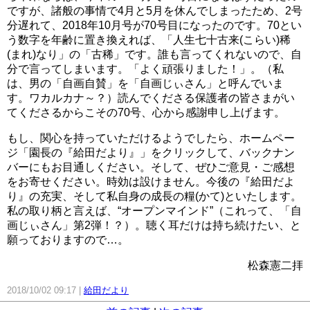
ですが、諸般の事情で4月と5月を休んでしまったため、2号
分遅れて、2018年10月号が70号目になったのです。70とい
う数字を年齢に置き換えれば、「人生七十古来(こらい)稀
(まれ)なり」の「古稀」です。誰も言ってくれないので、自
分で言ってしまいます。「よく頑張りました！」。（私
は、男の「自画自賛」を「自画じぃさん」と呼んでいま
す。ワカルカナ～？）読んでくださる保護者の皆さまがい
てくださるからこその70号、心から感謝申し上げます。
もし、関心を持っていただけるようでしたら、ホームペー
ジ「園長の『給田だより』」をクリックして、バックナン
バーにもお目通しください。そして、ぜひご意見・ご感想
をお寄せください。時効は設けません。今後の『給田だよ
り』の充実、そして私自身の成長の糧(かて)といたします。
私の取り柄と言えば、“オープンマインド”（これって、「自
画じぃさん」第2弾！？）。聴く耳だけは持ち続けたい、と
願っておりますので…。
松森憲二拝
2018/10/02 09:17
給田だより