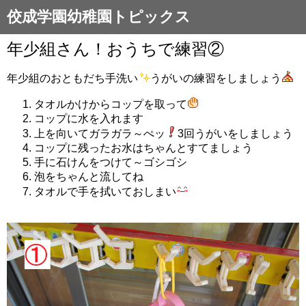
佼成学園幼稚園トピックス
年少組さん！おうちで練習②
年少組のおともだち手洗い
うがいの練習をしましょう
タオルかけからコップを取って
コップに水を入れます
上を向いてガラガラ～ぺッ
3回うがいをしましょう
コップに残ったお水はちゃんとすてましょう
手に石けんをつけて～ゴシゴシ
泡をちゃんと流してね
タオルで手を拭いておしまい