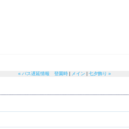
« バス遅延情報 登園時
|
メイン
|
七夕飾り »