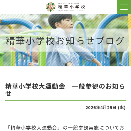
学校紹介
精華小学校お知らせブログ
学校長あいさつ
校訓・建学の精神
沿革
防災・安全対策
精華小学校大運動会 一般参観のお知ら
児童数／居住地域
せ
制服
2026年4月29日 (水)
卒業生の声
「精華小学校大運動会」の一般参観実施についてお