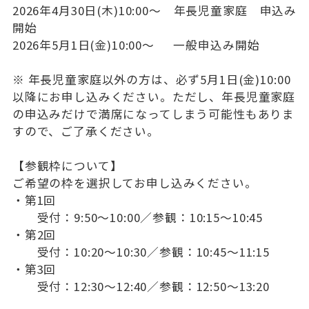
2026年4月30日(木)10:00〜 年長児童家庭 申込み
開始
入試情報
2026年5月1日(金)10:00〜 一般申込み開始
学校説明会・公開行事
※ 年長児童家庭以外の方は、必ず5月1日(金)10:00
以降にお
申し込みください。ただし、年長児童家庭
入試要項
の申込みだけで満席にな
ってしまう可能性もありま
転入／編入要項
すので、ご了承ください。
資料請求
【参観枠について】
ご希望の枠を選択してお申し込みください。
・第1回
その他
受付：9:50〜10:00／参観：10:15〜10:45
・第2回
受付：10:20〜10:30／参観：10:45〜11:15
お問い合わせ
・第3回
よくあるご質問
受付：12:30〜12:40／参観：12:50〜13:20