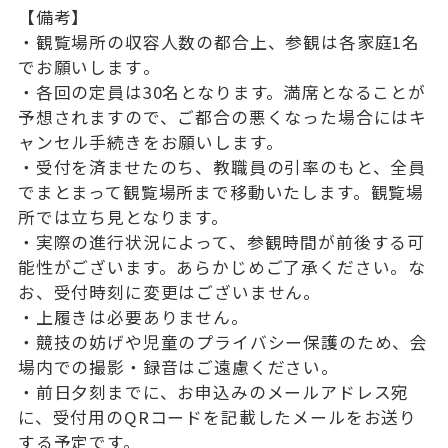
進学状況
【備考】
受験生・保護者の皆様へ
・観覧場所の収容人数の都合上、参観は各家庭1名
でお願いします
。
在校生・保護者の皆様へ
・各回の定員は30名となります。満席となることが
予想されます
ので、ご都合の悪くなった場合にはキ
大松会（卒業生の皆様へ）
ャンセル手続きをお願いしま
す。
100周年
・受付を済ませたのち、教職員の引率のもと、全員
でまとまって観
覧場所まで移動いたします。観覧場
学校案内
所では立ち見となります。
個人情報の取り扱いについて
・実際の進行状況によって、参観時間が前後する可
能性がございま
す。あらかじめご了承ください。な
サイトマップ
お、受付時刻に変更はございま
せん。
・上履きは必要ありません。
・競技の妨げや児童のプライバシー保護のため、会
場内での撮影・
録音はご遠慮ください。
・前日夕刻までに、お申込みのメールアドレス宛
に、受付用のQR
コードを記載したメールをお送り
する予定です。