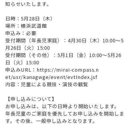
知らせいたしま
す。
精華の教育
日時：5月28日（木）
教育の特色
場所：横浜武道館
各教科の取り組み
申込み：必要
受付期間（年長児家庭）：4月30日（木）10:00〜5
体験学習
月26
日（火）15:00
受付期間（その他）：5月1日（金）10:00〜5月26
クラブ・委員会
日（火
）15:00
申込みURL：
https://mirai-compass.n
et/usr/kanagwge/event/evtIndex
.jsf
学校生活
内容：児童による競技・演技の観覧
施設紹介
【申し込みについて】
お申し込みは、以下の日時より開始いたします。
年間行事
年長児童のご家庭を優先してお申し込みを開始しま
児童の一日
す。その後、一
般申し込みとなります。