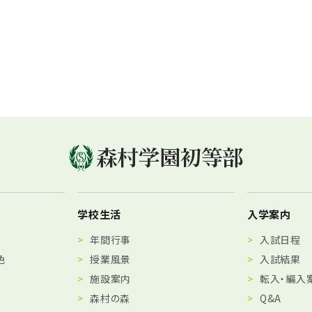
学校生活
入学案内
年間行事
入試日程
色
授業風景
入試結果
施設案内
転入・編入
森村の森
Q&A