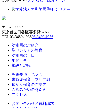
投稿時刻 16:05
お知らせ
|
個別ページ
学校法人大和学園 聖セシリア
⇀
〒157－0067
東京都世田谷区喜多見9-9-5
TEL
03-3480-1936
03-3480-1936
幼稚園のご紹介
聖セシリアの教育
幼稚園の一日
年間行事
施設と環境
募集要項・説明会
未就児保育 マリア組
預かり保育のご案内
入園のためのＱ＆Ａ
アクセス
お問い合わせ／資料請求