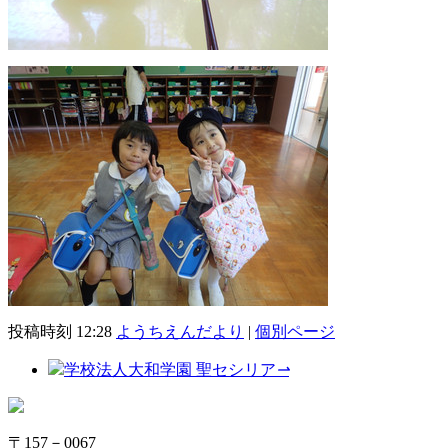
投稿時刻 12:28
ようちえんだより
|
個別ページ
学校法人大和学園 聖セシリア
⇀
〒157－0067