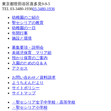
東京都世田谷区喜多見9-9-5
TEL
03-3480-1936
03-3480-1936
幼稚園のご紹介
聖セシリアの教育
幼稚園の一日
年間行事
施設と環境
募集要項・説明会
未就児保育 マリア組
預かり保育のご案内
入園のためのＱ＆Ａ
アクセス
お問い合わせ／資料請求
ようちえんだより
サイトポリシー
サイトマップ
・聖セシリア女子中学校・高等学校
・聖セシリア小学校