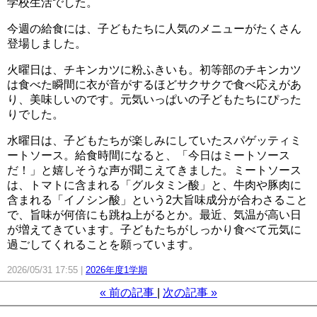
学校生活でした。
今週の給食には、子どもたちに人気のメニューがたくさん
登場しました。
火曜日は、チキンカツに粉ふきいも。初等部のチキンカツ
は食べた瞬間に衣が音がするほどサクサクで食べ応えがあ
り、美味しいのです。元気いっぱいの子どもたちにぴった
りでした。
水曜日は、子どもたちが楽しみにしていたスパゲッティミ
ートソース。給食時間になると、「今日はミートソース
だ！」と嬉しそうな声が聞こえてきました。ミートソース
は、トマトに含まれる「グルタミン酸」と、牛肉や豚肉に
含まれる「イノシン酸」という2大旨味成分が合わさること
で、旨味が何倍にも跳ね上がるとか。最近、気温が高い日
が増えてきています。子どもたちがしっかり食べて元気に
過ごしてくれることを願っています。
2026/05/31 17:55
2026年度1学期
«
前の記事
次の記事
»